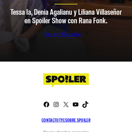
Tessa Ia, Denia Agalianu y Liliana Villaseñor
en Spoiler Show con Rana Fonk.
Ver en Youtube
Facebook
Instagram
X
YouTube
TikTok
CONTACTO
TYC
SOBRE SPOILER
Algunos derechos reservados