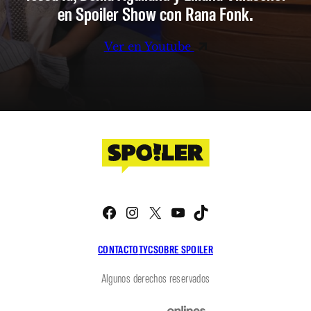
en Spoiler Show con Rana Fonk.
Ver en Youtube
Facebook
Instagram
X
YouTube
TikTok
CONTACTO
TYC
SOBRE SPOILER
Algunos derechos reservados