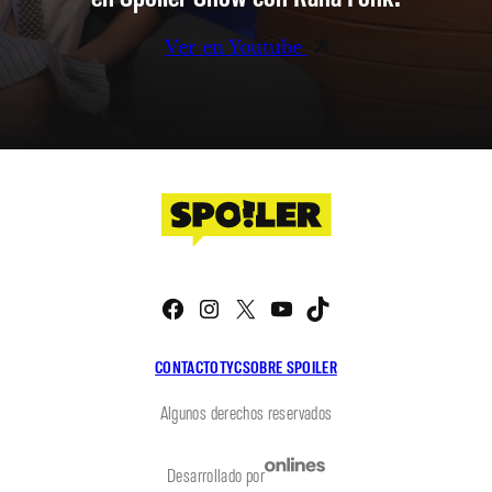
Ver en Youtube
Facebook
Instagram
X
YouTube
TikTok
CONTACTO
TYC
SOBRE SPOILER
Algunos derechos reservados
Desarrollado por