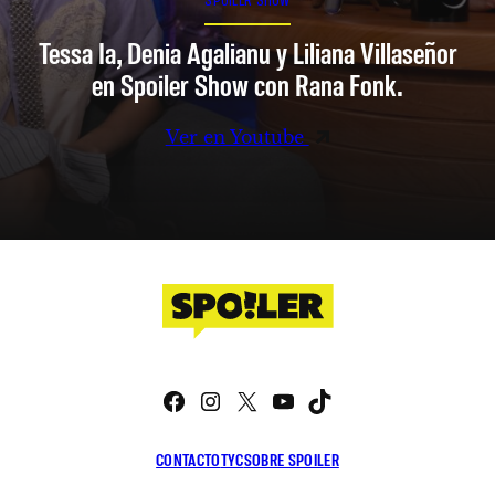
Tessa Ia, Denia Agalianu y Liliana Villaseñor
en Spoiler Show con Rana Fonk.
Ver en Youtube
Facebook
Instagram
X
YouTube
TikTok
CONTACTO
TYC
SOBRE SPOILER