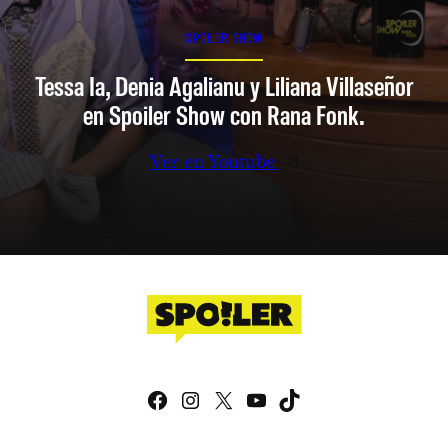
SPOILER SHOW
Tessa Ia, Denia Agalianu y Liliana Villaseñor
en Spoiler Show con Rana Fonk.
Ver en Youtube
Facebook
Instagram
X
YouTube
TikTok