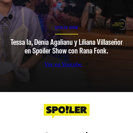
SPOILER SHOW
Tessa Ia, Denia Agalianu y Liliana Villaseñor
en Spoiler Show con Rana Fonk.
Ver en Youtube
Facebook
Instagram
X
YouTube
TikTok