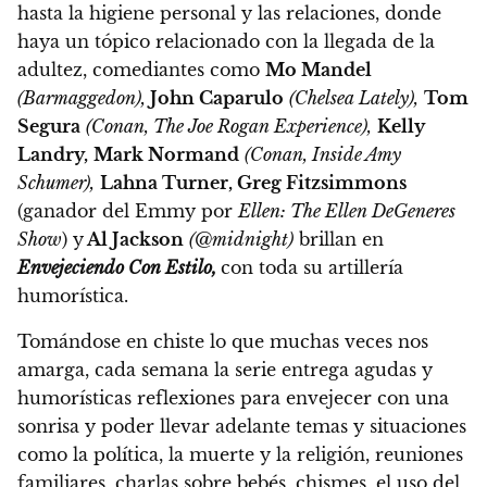
hasta la higiene personal y las relaciones, donde
haya un tópico relacionado con la llegada de la
adultez, comediantes como
Mo Mandel
(Barmaggedon),
John Caparulo
(Chelsea Lately),
Tom
Segura
(Conan, The Joe Rogan Experience),
Kelly
Landry,
Mark Normand
(Conan, Inside Amy
Schumer),
Lahna Turner, Greg Fitzsimmons
(ganador del Emmy por
Ellen: The Ellen DeGeneres
Show
) y
Al Jackson
(@midnight)
brillan en
Envejeciendo Con Estilo,
con toda su artillería
humorística.
Tomándose en chiste lo que muchas veces nos
amarga, cada semana la serie entrega agudas y
humorísticas reflexiones para envejecer con una
sonrisa
y poder llevar adelante temas y situaciones
como la política, la muerte y la religión, reuniones
familiares, charlas sobre bebés, chismes, el uso del