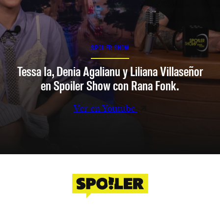
SPOILER SHOW
Tessa Ia, Denia Agalianu y Liliana Villaseñor
en Spoiler Show con Rana Fonk.
Ver en Youtube
Facebook
Instagram
X
YouTube
TikTok