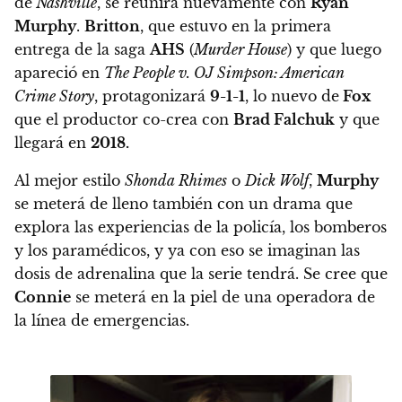
de
Nashville
, se reunirá nuevamente con
Ryan
Murphy
.
Britton
, que estuvo en la primera
entrega de la saga
AHS
(
Murder House
) y que luego
apareció en
The People v. OJ Simpson: American
Crime Story
,
protagonizará
9-1-1
, lo nuevo de
Fox
que el productor co-crea con
Brad Falchuk
y que
llegará en
2018
.
Al mejor estilo
Shonda Rhimes
o
Dick Wolf
,
Murphy
se meterá de lleno también con
un drama que
explora las experiencias de la policía, los bomberos
y los paramédicos
, y ya con eso se imaginan las
dosis de adrenalina que la serie tendrá. Se cree que
Connie
se meterá en la piel de una operadora de
la línea de emergencias.