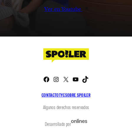
Ver en Youtube
Facebook
Instagram
X
YouTube
TikTok
CONTACTO
TYC
SOBRE SPOILER
Algunos derechos reservados
Desarrollado por