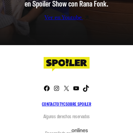
en Spoiler Show con Rana Fonk.
Ver en Youtube
Facebook
Instagram
X
YouTube
TikTok
CONTACTO
TYC
SOBRE SPOILER
Algunos derechos reservados