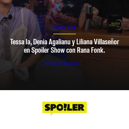
SPOILER SHOW
Tessa Ia, Denia Agalianu y Liliana Villaseñor
en Spoiler Show con Rana Fonk.
Ver en Youtube
Facebook
Instagram
X
YouTube
TikTok