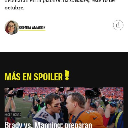
debutarán en la plataforma
streaming
este
16 de
octubre.
BRENDA AMADOR
MÁS EN SPOILER
HACE 4 HORAS
Brady vs. Manning: preparan