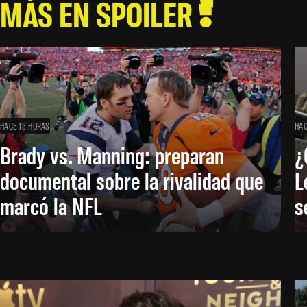
MÁS EN SPOILER
HACE 13 HORAS
HAC
Brady vs. Manning: preparan
¿
documental sobre la rivalidad que
L
marcó la NFL
s