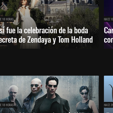
E 18 HORAS
HACE 1
sí fue la celebración de la boda
Car
ecreta de Zendaya y Tom Holland
con
E 18 HORAS
HACE 2