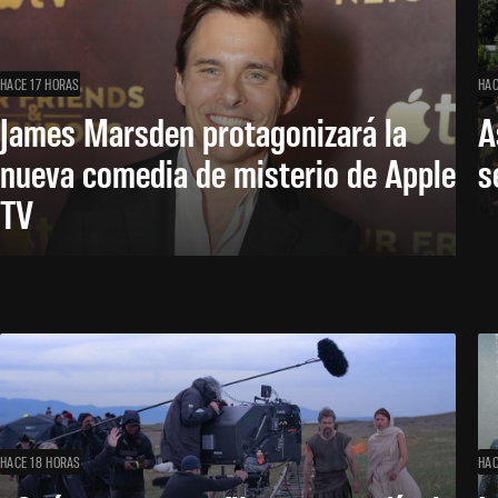
HACE 17 HORAS
HAC
James Marsden protagonizará la
A
nueva comedia de misterio de Apple
s
TV
HACE 18 HORAS
HAC