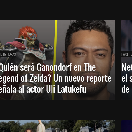
E 15 HORAS
HACE 1
Quién será Ganondorf en The
Net
egend of Zelda? Un nuevo reporte
el 
eñala al actor Uli Latukefu
de 