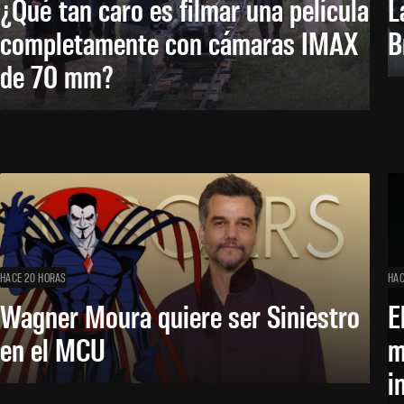
¿Qué tan caro es filmar una película
L
completamente con cámaras IMAX
B
de 70 mm?
HACE 20 HORAS
HAC
Wagner Moura quiere ser Siniestro
E
en el MCU
m
i