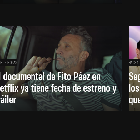
E 23 HORAS
HACE 1 
l documental de Fito Páez en
Se
etflix ya tiene fecha de estreno y
lo
ráiler
que