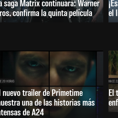
a saga Matrix continuará: Warner
¡Es
ros. confirma la quinta película
el 
E 20 HORAS
HACE 2
l nuevo trailer de Primetime
El 
uestra una de las historias más
enf
ntensas de A24