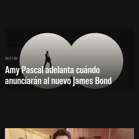
HACE 1 DÍA
Amy Pascal adelanta cuándo
anunciarán al nuevo James Bond