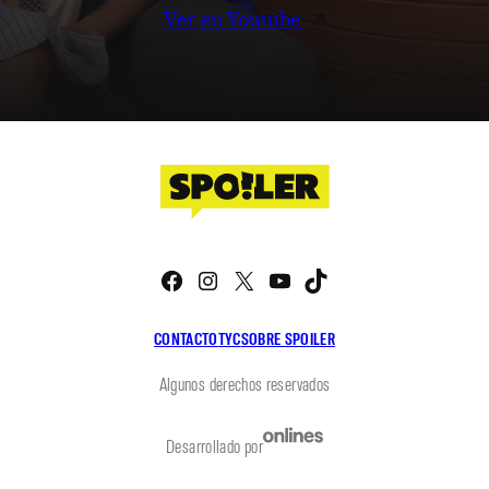
Ver en Youtube
Facebook
Instagram
X
YouTube
TikTok
CONTACTO
TYC
SOBRE SPOILER
Algunos derechos reservados
Desarrollado por