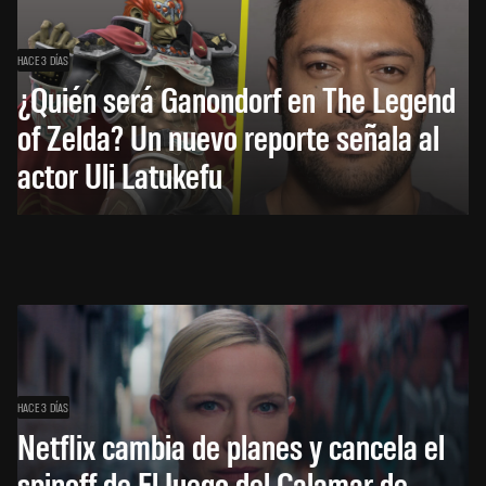
HACE 3 DÍAS
¿Quién será Ganondorf en The Legend
of Zelda? Un nuevo reporte señala al
actor Uli Latukefu
HACE 3 DÍAS
Netflix cambia de planes y cancela el
spinoff de El Juego del Calamar de