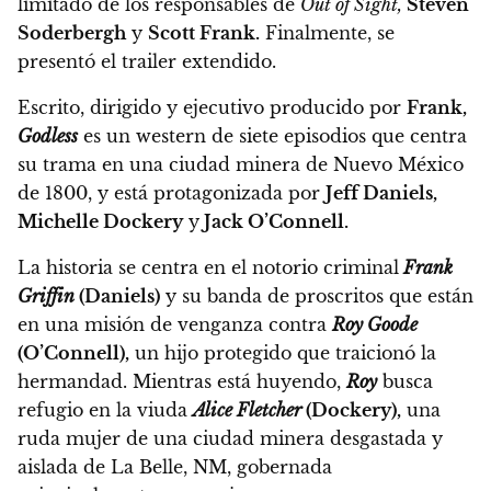
limitado de los responsables de
Out of Sight,
Steven
Soderbergh
y
Scott Frank.
Finalmente, se
presentó el trailer extendido.
Escrito, dirigido y ejecutivo producido por
Frank,
Godless
es un western de siete episodios que centra
su trama en una ciudad minera de Nuevo México
de 1800,
y está protagonizada por
Jeff Daniels,
Michelle Dockery
y
Jack O’Connell.
La historia se centra en el notorio criminal
Frank
Griffin
(Daniels)
y su banda de proscritos que están
en una misión de venganza contra
Roy Goode
(O’Connell),
un hijo protegido que traicionó la
hermandad. Mientras está huyendo,
Roy
busca
refugio en la viuda
Alice Fletcher
(Dockery),
una
ruda mujer de una ciudad minera desgastada y
aislada de La Belle, NM, gobernada