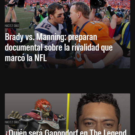
HACE 2 DÍAS
Brady vs. Manning: preparan
documental sobre la rivalidad que
marcó la NFL
HACE 2 DÍAS
¿Quién será Ganondorf en The Legend