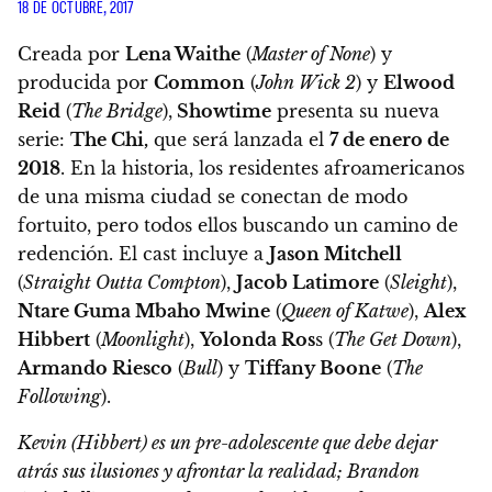
18 DE OCTUBRE, 2017
Creada por
Lena Waithe
(
Master of None
) y
producida por
Common
(
John Wick 2
) y
Elwood
Reid
(
The Bridge
),
Showtime
presenta su nueva
serie:
The Chi,
que
será lanzada el
7 de enero de
2018
. En la historia, los residentes afroamericanos
de una misma ciudad se conectan de modo
fortuito, pero todos ellos buscando un camino de
redención. El cast incluye a
Jason Mitchell
(
Straight Outta Compton
),
Jacob Latimore
(
Sleight
),
Ntare Guma Mbaho Mwine
(
Queen of Katwe
),
Alex
Hibbert
(
Moonlight
),
Yolonda Ros
s (
The Get Down
),
Armando Riesco
(
Bull
) y
Tiffany Boone
(
The
Following
).
Kevin (Hibbert) es un pre-adolescente que debe dejar
atrás sus ilusiones y afrontar la realidad; Brandon