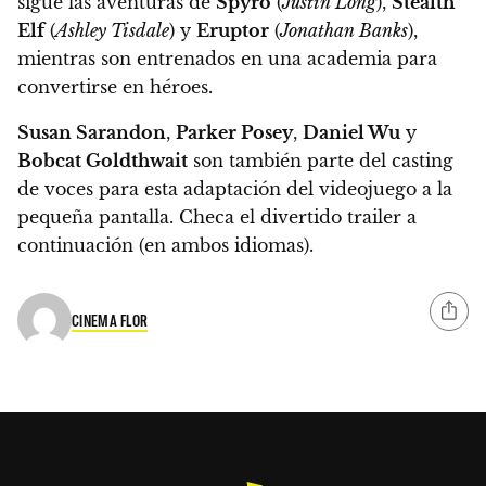
sigue las aventuras de
Spyro
(
Justin Long
),
Stealth
Elf
(
Ashley Tisdale
) y
Eruptor
(
Jonathan Banks
),
mientras son entrenados en una academia para
convertirse en héroes.
Susan Sarandon
,
Parker Posey
,
Daniel Wu
y
Bobcat Goldthwait
son también parte del casting
de voces para esta adaptación del videojuego a la
pequeña pantalla. Checa el divertido trailer a
continuación (en ambos idiomas).
CINEMA FLOR