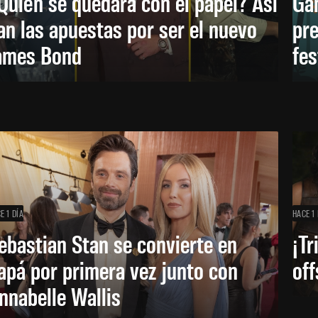
Quién se quedará con el papel? Así
Ga
an las apuestas por ser el nuevo
pre
ames Bond
fes
E 1 DÍA
HACE 1 
ebastian Stan se convierte en
¡Tr
apá por primera vez junto con
off
nnabelle Wallis