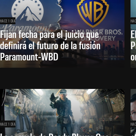
HACE 1 DÍA
HAC
Fijan fecha para el juicio que
E
definirá el futuro de la fusión
P
Paramount-WBD
o
HACE 1 DÍA
HAC