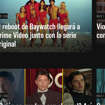
E 1 DÍA
HACE 1 
l reboot de Baywatch llegará a
Vio
rime Video junto con la serie
co
riginal
E 1 DÍA
HACE 1 