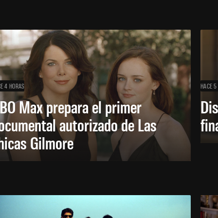
E 4 HORAS
HACE 5
BO Max prepara el primer
Di
ocumental autorizado de Las
fin
hicas Gilmore