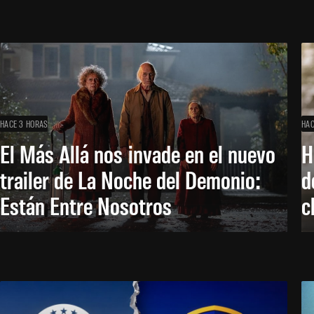
HACE 3 HORAS
HAC
El Más Allá nos invade en el nuevo
H
trailer de La Noche del Demonio:
d
Están Entre Nosotros
c