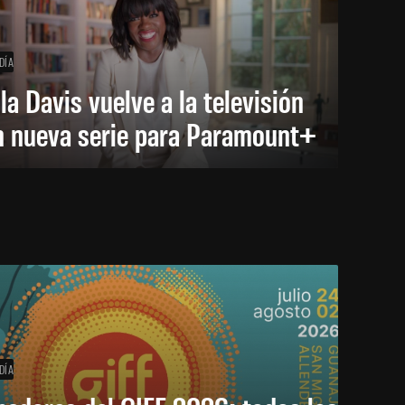
DÍA
la Davis vuelve a la televisión
n nueva serie para Paramount+
DÍA