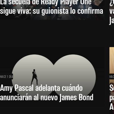
La secuela de Ready Player One
¿
sigue viva: su guionista lo confirma
v
J
HACE 1 DÍA
HAC
Amy Pascal adelanta cuándo
S
anunciarán al nuevo James Bond
p
A