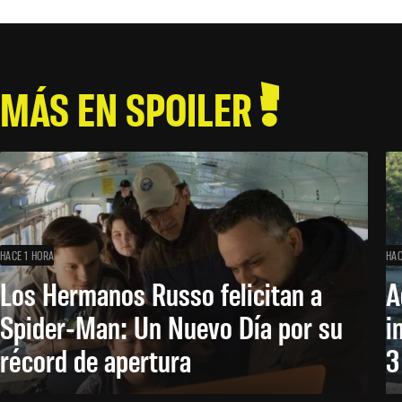
MÁS EN SPOILER
HACE 1 HORA
HAC
Los Hermanos Russo felicitan a
A
Spider-Man: Un Nuevo Día por su
i
récord de apertura
3