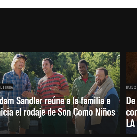
E 1 HORA
HACE 2
dam Sandler reúne a la familia e
De
nicia el rodaje de Son Como Niños
con
LA