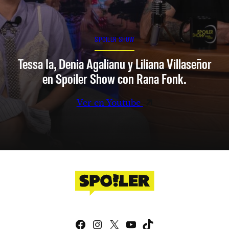
SPOILER SHOW
Tessa Ia, Denia Agalianu y Liliana Villaseñor
en Spoiler Show con Rana Fonk.
Ver en Youtube
Facebook
Instagram
X
YouTube
TikTok