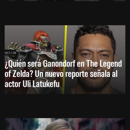
HACE 1 DÍA
¿Quién será Ganondorf en The Legend
of Zelda? Un nuevo reporte señala al
actor Uli Latukefu