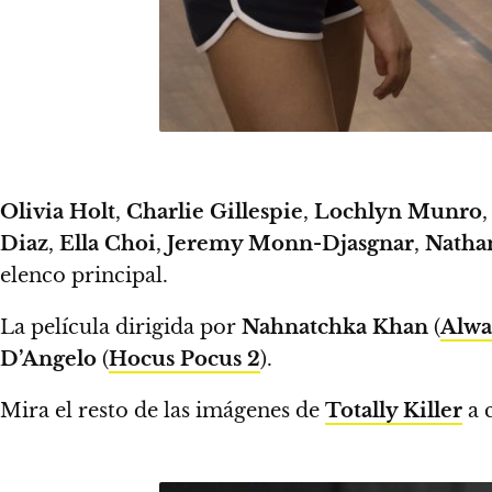
Olivia Holt
,
Charlie Gillespie
,
Lochlyn Munro
Diaz
,
Ella Choi
,
Jeremy Monn-Djasgnar
,
Natha
elenco principal.
La película dirigida por
Nahnatchka Khan
(
Alwa
D’Angelo
(
Hocus Pocus 2
).
Mira el resto de las imágenes de
Totally Killer
a 