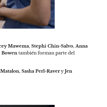
lcey Mawema
,
Stephi Chin-Salvo
,
Anna
e Bowen
también forman parte del
 Matalon
,
Sasha Perl-Raver
y
Jen