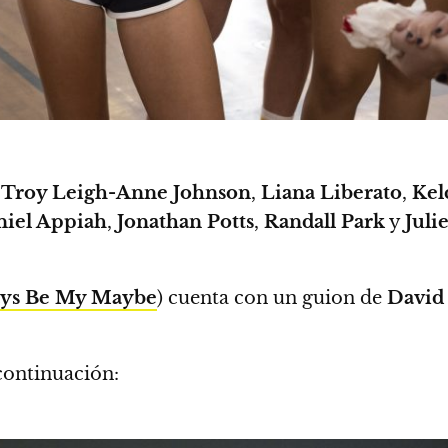
,
Troy Leigh-Anne Johnson
,
Liana Liberato
,
Ke
niel Appiah
,
Jonathan Potts
,
Randall Park
y
Juli
ys Be My Maybe
) cuenta con un guion de
David
continuación: