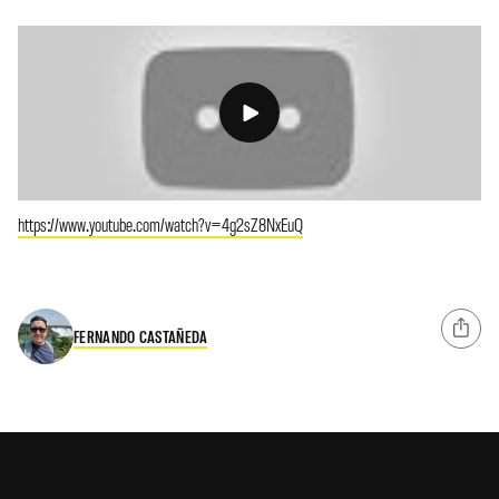
https://www.youtube.com/watch?v=4g2sZ8NxEuQ
FERNANDO CASTAÑEDA