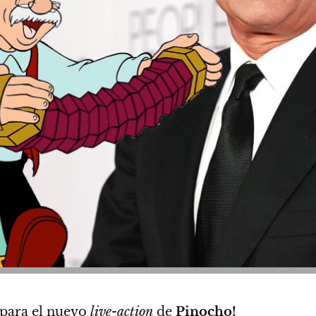
para el nuevo
live-action
de
Pinocho!