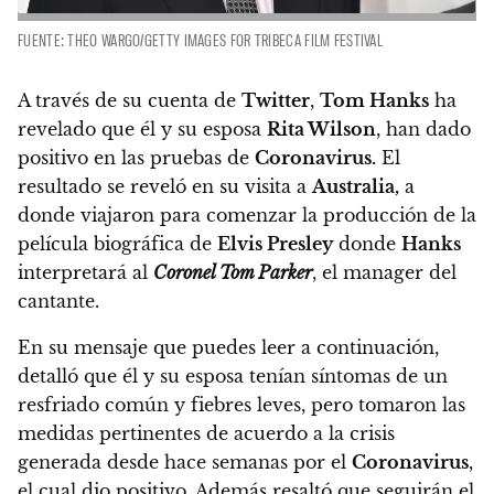
FUENTE: THEO WARGO/GETTY IMAGES FOR TRIBECA FILM FESTIVAL
A través de su cuenta de
Twitter
,
Tom Hanks
ha
revelado que él y su esposa
Rita Wilson
, han dado
positivo en las pruebas de
Coronavirus.
El
resultado se reveló en su visita a
Australia,
a
donde viajaron para comenzar la producción de la
película biográfica de
Elvis Presley
donde
Hanks
interpretará al
Coronel Tom Parker
, el manager del
cantante.
En su mensaje que puedes leer a continuación,
detalló que él y su esposa tenían síntomas de un
resfriado común y fiebres leves, pero tomaron las
medidas pertinentes de acuerdo a la crisis
generada desde hace semanas por el
Coronavirus
,
el cual dio positivo.
Además resaltó que seguirán el