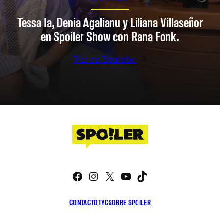
Tessa Ia, Denia Agalianu y Liliana Villaseñor
en Spoiler Show con Rana Fonk.
Ver en Youtube
Facebook
Instagram
X
YouTube
TikTok
CONTACTO
TYC
SOBRE SPOILER