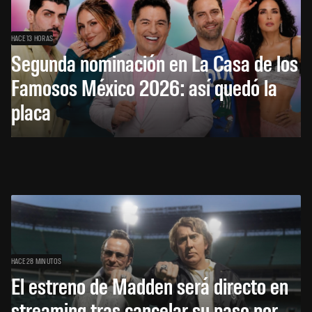
HACE 13 HORAS
Segunda nominación en La Casa de los
Famosos México 2026: así quedó la
placa
HACE 28 MINUTOS
El estreno de Madden será directo en
streaming tras cancelar su paso por