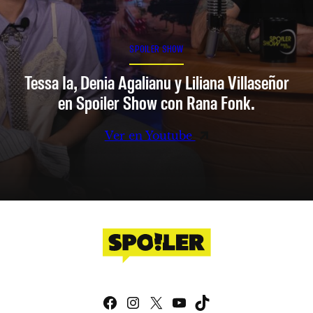
SPOILER SHOW
Tessa Ia, Denia Agalianu y Liliana Villaseñor
en Spoiler Show con Rana Fonk.
Ver en Youtube
Facebook
Instagram
X
YouTube
TikTok