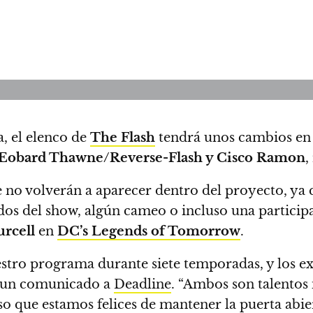
a,
el elenco de
The Flash
tendrá unos cambios en e
Eobard Thawne/Reverse-Flash y Cisco Ramon
,
e no volverán a aparecer dentro del proyecto, ya
os del show, algún cameo o incluso una participa
rcell
en
DC’s Legends of Tomorrow
.
estro programa durante siete temporadas, y los 
n un comunicado a
Deadline
. “Ambos son talentos 
o que estamos felices de mantener la puerta abier