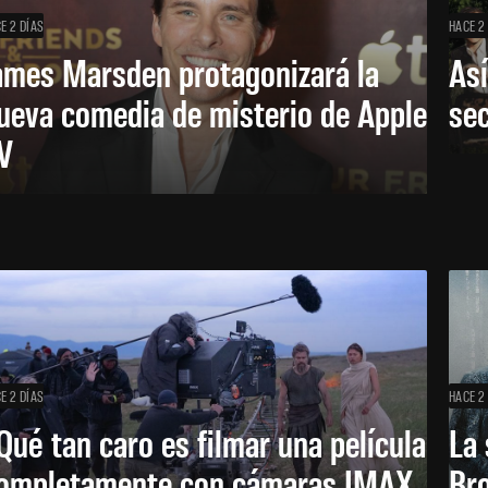
E 2 DÍAS
HACE 2
ames Marsden protagonizará la
Así
ueva comedia de misterio de Apple
se
V
E 2 DÍAS
HACE 2
Qué tan caro es filmar una película
La 
ompletamente con cámaras IMAX
Bro