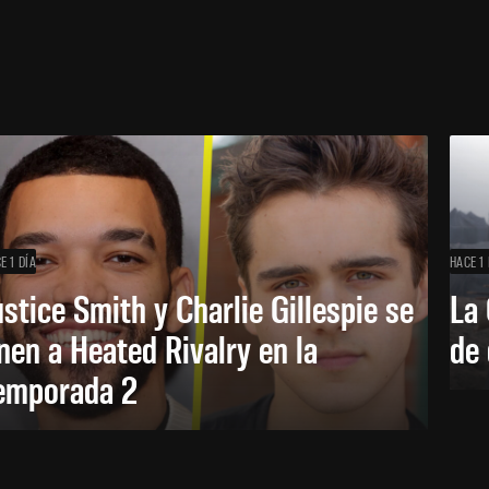
E 1 DÍA
HACE 1 
ustice Smith y Charlie Gillespie se
La 
nen a Heated Rivalry en la
de 
emporada 2