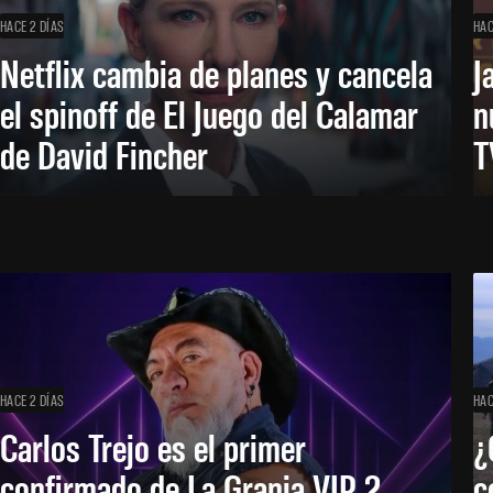
HACE 2 DÍAS
HAC
Netflix cambia de planes y cancela
J
el spinoff de El Juego del Calamar
n
de David Fincher
T
HACE 2 DÍAS
HAC
Carlos Trejo es el primer
¿
confirmado de La Granja VIP 2
c