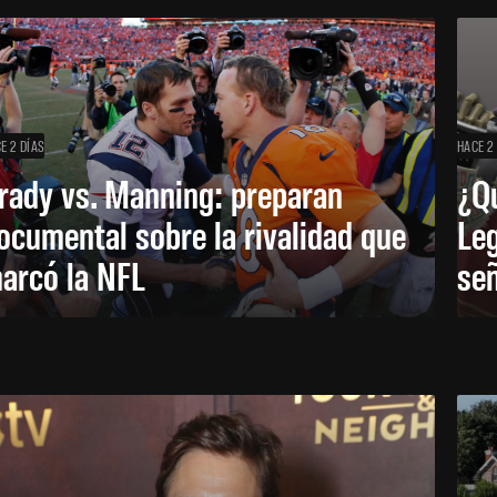
E 2 DÍAS
HACE 2
rady vs. Manning: preparan
¿Q
ocumental sobre la rivalidad que
Leg
arcó la NFL
señ