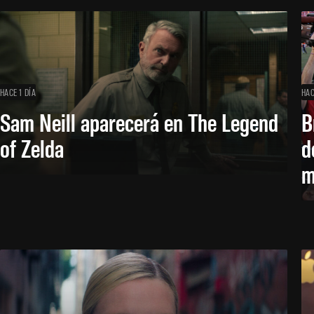
HACE 1 DÍA
HAC
Sam Neill aparecerá en The Legend
B
of Zelda
d
m