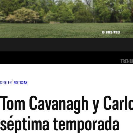
TREND
SPOILER
NOTICIAS
Tom Cavanagh y Carlo
séptima temporada