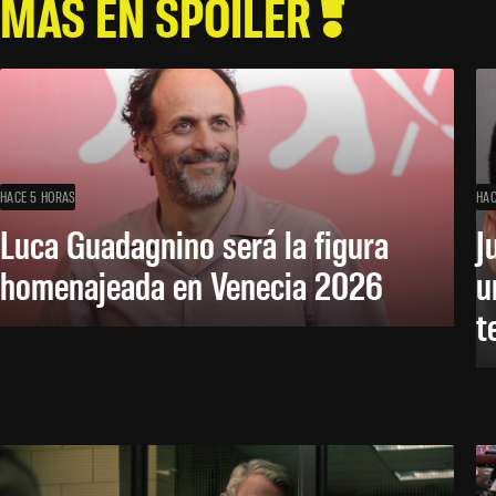
MÁS EN SPOILER
HACE 5 HORAS
HAC
Luca Guadagnino será la figura
J
homenajeada en Venecia 2026
u
t