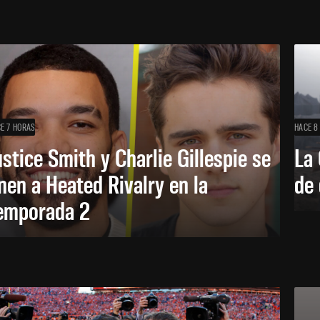
E 7 HORAS
HACE 8
ustice Smith y Charlie Gillespie se
La 
nen a Heated Rivalry en la
de 
emporada 2