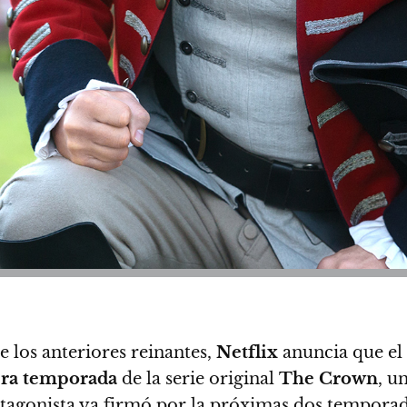
e los anteriores reinantes,
Netflix
anuncia que el
era temporada
de la serie original
The Crown
, u
tagonista ya firmó por la próximas dos tempora