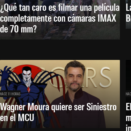
¿Qué tan caro es filmar una película
L
completamente con cámaras IMAX
B
de 70 mm?
HACE 11 HORAS
HAC
Wagner Moura quiere ser Siniestro
E
en el MCU
m
i