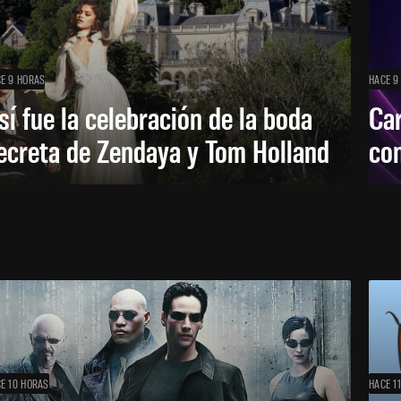
E 9 HORAS
HACE 9
sí fue la celebración de la boda
Car
ecreta de Zendaya y Tom Holland
con
E 10 HORAS
HACE 1