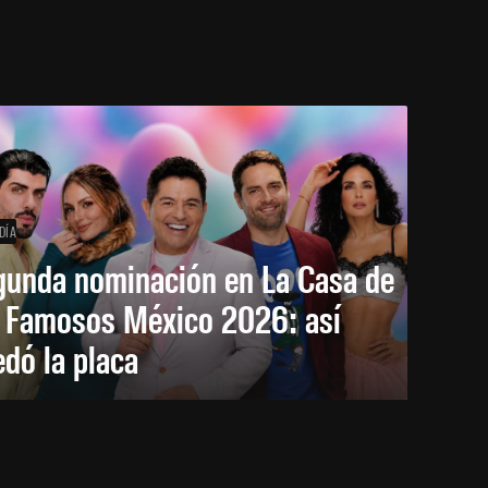
DÍA
gunda nominación en La Casa de
s Famosos México 2026: así
dó la placa