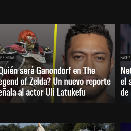
E 6 HORAS
HACE 7
Quién será Ganondorf en The
Net
egend of Zelda? Un nuevo reporte
el 
eñala al actor Uli Latukefu
de 