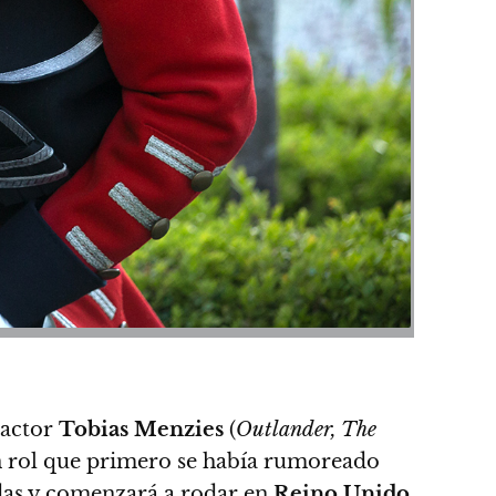
 actor
Tobias Menzies
(
Outlander, The
n rol que primero se había rumoreado
das y comenzará a rodar en
Reino Unido