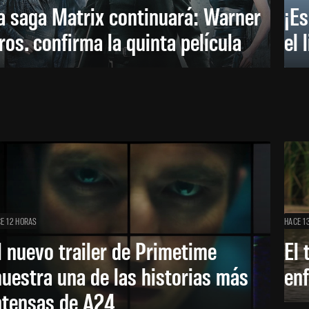
a saga Matrix continuará: Warner
¡Es
ros. confirma la quinta película
el 
E 12 HORAS
HACE 1
l nuevo trailer de Primetime
El 
uestra una de las historias más
enf
ntensas de A24