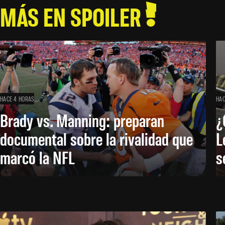
MÁS EN SPOILER
HACE 4 HORAS
HAC
Brady vs. Manning: preparan
¿
documental sobre la rivalidad que
L
marcó la NFL
s