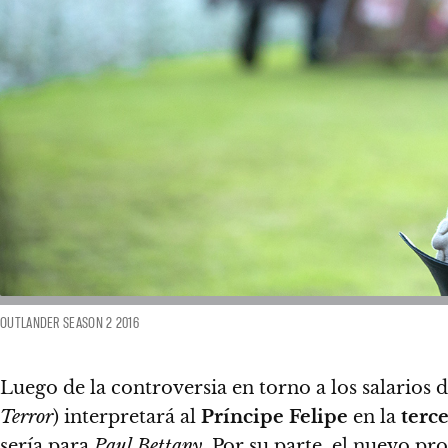
OUTLANDER SEASON 2 2016
Luego de la controversia en torno a los salarios d
Terror
) interpretará al
Príncipe Felipe
en la
terc
sería para
Paul Bettany
. Por su parte,
el nuevo pro