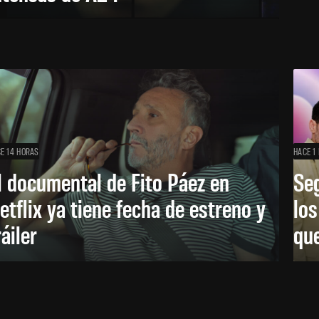
E 14 HORAS
HACE 1 
l documental de Fito Páez en
Se
etflix ya tiene fecha de estreno y
lo
ráiler
que