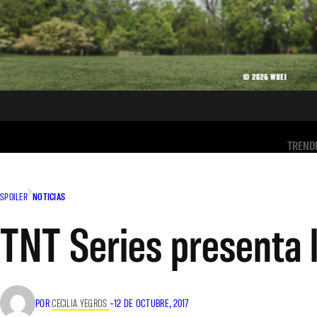
TREND
SPOILER
NOTICIAS
TNT Series presenta l
POR
CECILIA YEGROS
–
12 DE OCTUBRE, 2017