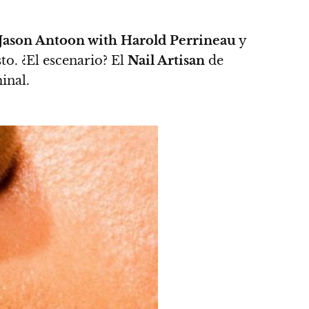
 Jason Antoon with Harold Perrineau
y
o. ¿El escenario? El
Nail Artisan
de
inal.