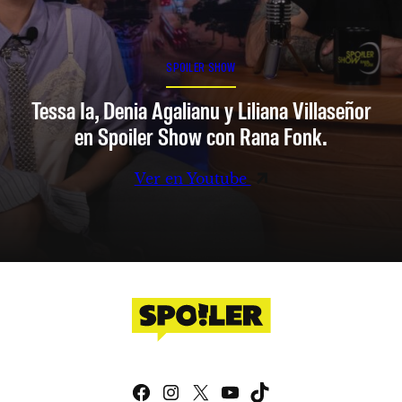
SPOILER SHOW
Tessa Ia, Denia Agalianu y Liliana Villaseñor
en Spoiler Show con Rana Fonk.
Ver en Youtube
Facebook
Instagram
X
YouTube
TikTok