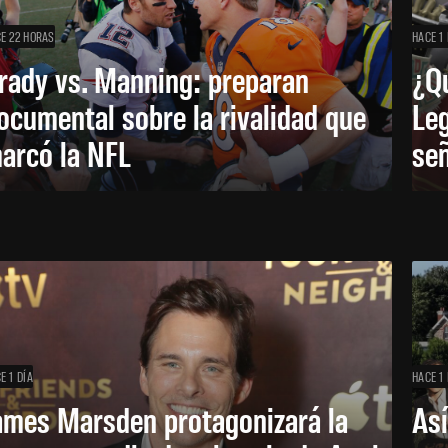
E 22 HORAS
HACE 1 
rady vs. Manning: preparan
¿Q
ocumental sobre la rivalidad que
Leg
arcó la NFL
señ
E 1 DÍA
HACE 1 
ames Marsden protagonizará la
Así