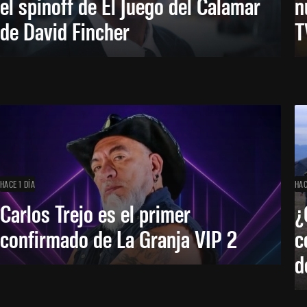
el spinoff de El Juego del Calamar
n
de David Fincher
T
HACE 1 DÍA
HAC
Carlos Trejo es el primer
¿
confirmado de La Granja VIP 2
c
d