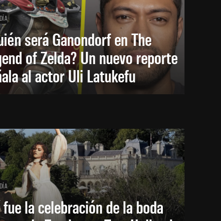
DÍA
uién será Ganondorf en The
end of Zelda? Un nuevo reporte
ala al actor Uli Latukefu
DÍA
 fue la celebración de la boda