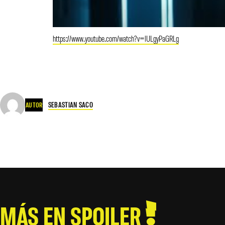
https://www.youtube.com/watch?v=lULgyPaGRLg
SEBASTIAN SACO
AUTOR
MÁS EN SPOILER