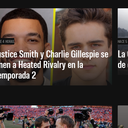
E 4 HORAS
HACE 5
ustice Smith y Charlie Gillespie se
La 
nen a Heated Rivalry en la
de 
emporada 2