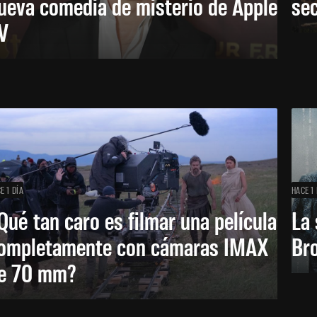
ueva comedia de misterio de Apple
se
V
E 1 DÍA
HACE 1 
Qué tan caro es filmar una película
La 
ompletamente con cámaras IMAX
Bro
e 70 mm?