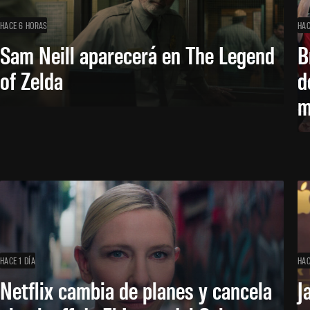
HACE 6 HORAS
HAC
Sam Neill aparecerá en The Legend
B
of Zelda
d
m
HACE 1 DÍA
HAC
Netflix cambia de planes y cancela
J