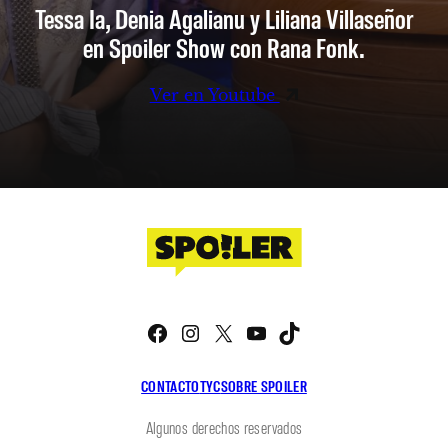
Tessa Ia, Denia Agalianu y Liliana Villaseñor
en Spoiler Show con Rana Fonk.
Ver en Youtube
Facebook
Instagram
X
YouTube
TikTok
CONTACTO
TYC
SOBRE SPOILER
Algunos derechos reservados