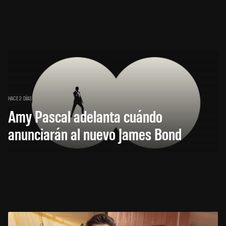
HACE 2 DÍAS
Amy Pascal adelanta cuándo
anunciarán al nuevo James Bond