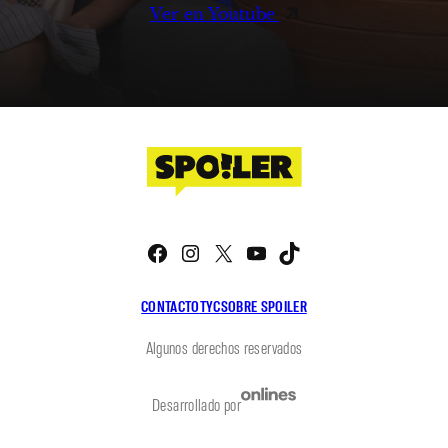
Ver en Youtube
Facebook
Instagram
X
YouTube
TikTok
CONTACTO
TYC
SOBRE SPOILER
Algunos derechos reservados
Desarrollado por