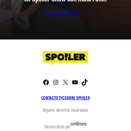
Ver en Youtube
Facebook
Instagram
X
YouTube
TikTok
CONTACTO
TYC
SOBRE SPOILER
Algunos derechos reservados
Desarrollado por