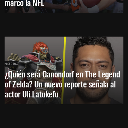
marcó la NFL
HACE 2 DÍAS
¿Quién será Ganondorf en The Legend
of Zelda? Un nuevo reporte señala al
actor Uli Latukefu