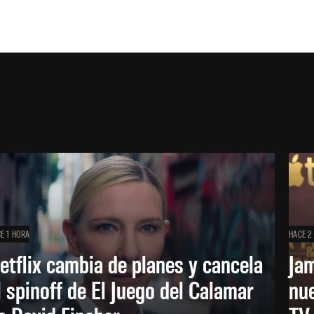
E 1 HORA
HACE 2
etflix cambia de planes y cancela
Ja
l spinoff de El Juego del Calamar
nu