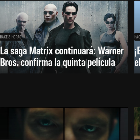
HACE 3 HORAS
HAC
La saga Matrix continuará: Warner
¡
Bros. confirma la quinta película
e