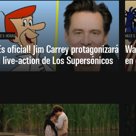
E 5 HORAS
HACE 5
Es oficial! Jim Carrey protagonizará
Wa
l live-action de Los Supersónicos
en