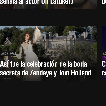
señala al actor Uli Latukefu
d
HACE 3 HORAS
HAC
Así fue la celebración de la boda
C
secreta de Zendaya y Tom Holland
c