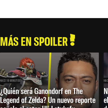
MÁS EN SPOILER
HACE 19 MINUTOS
HAC
¿Quién será Ganondorf en The
N
Legend of Zelda? Un nuevo reporte
e