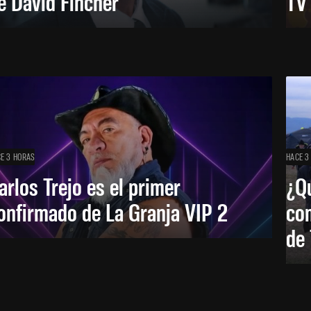
e David Fincher
TV
E 3 HORAS
HACE 3
arlos Trejo es el primer
¿Qu
onfirmado de La Granja VIP 2
co
de