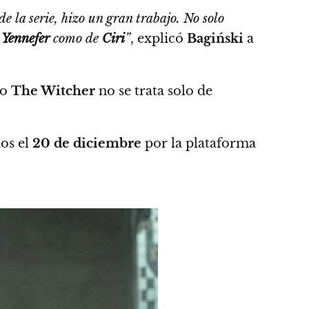
e la serie, hizo un gran trabajo
. No solo
e
Yennefer
como de
Ciri
”
, explicó
Bagiński
a
mo
The Witcher
no se trata solo de
os el
20 de diciembre
por la plataforma