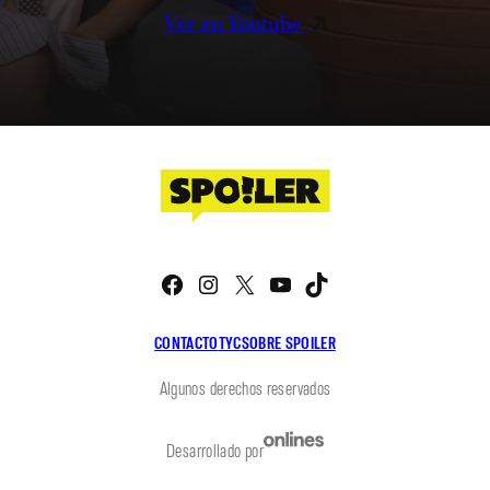
Ver en Youtube
Facebook
Instagram
X
YouTube
TikTok
CONTACTO
TYC
SOBRE SPOILER
Algunos derechos reservados
Desarrollado por