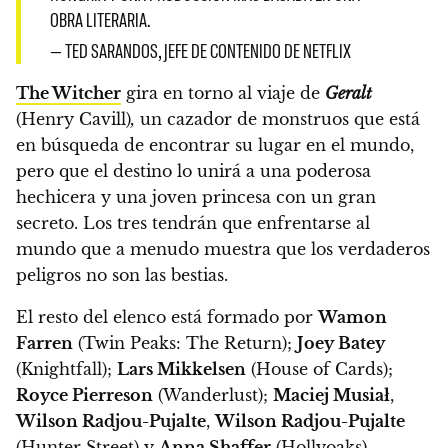
OBRA LITERARIA.
— TED SARANDOS, JEFE DE CONTENIDO DE NETFLIX
The Witcher
gira en torno al viaje de
Geralt
(Henry Cavill)
,
un cazador de monstruos que está
en búsqueda de encontrar su lugar en el mundo,
pero que el destino lo unirá a una poderosa
hechicera y una joven princesa con un gran
secreto.
Los tres tendrán que enfrentarse al
mundo que a menudo muestra que los verdaderos
peligros no son las bestias.
El resto del elenco está formado por
Wamon
Farren
(Twin Peaks: The Return);
Joey Batey
(Knightfall);
Lars Mikkelsen
(House of Cards);
Royce Pierreson
(Wanderlust);
Maciej Musiał
,
Wilson Radjou-Pujalte
,
Wilson Radjou-Pujalte
(Hunter Street) y
Anna Shaffer
(Hollyoaks).