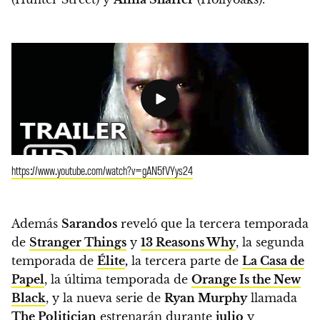
https://www.youtube.com/watch?v=gAN5fVYys24
Además
Sarandos
reveló que la tercera temporada
de
Stranger Things
y
13 Reasons Why
, la segunda
temporada de
Élite
,
la tercera parte de
La Casa de
Papel
, la última temporada de
Orange Is the New
Black
, y
la nueva serie de
Ryan Murphy
llamada
The Politician
estrenarán durante
julio
y