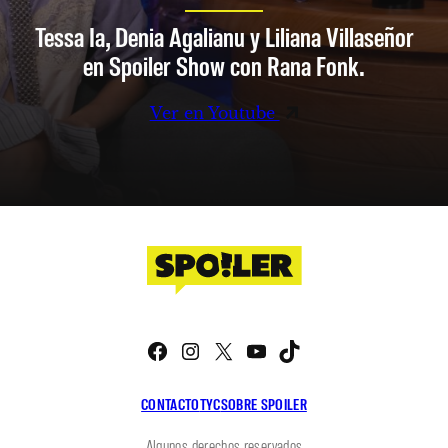
Tessa Ia, Denia Agalianu y Liliana Villaseñor
en Spoiler Show con Rana Fonk.
Ver en Youtube
Facebook
Instagram
X
YouTube
TikTok
CONTACTO
TYC
SOBRE SPOILER
Algunos derechos reservados