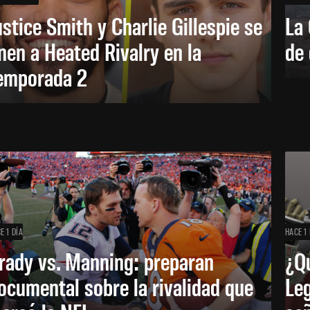
ustice Smith y Charlie Gillespie se
La 
nen a Heated Rivalry en la
de 
emporada 2
E 1 DÍA
HACE 1 
rady vs. Manning: preparan
¿Q
ocumental sobre la rivalidad que
Leg