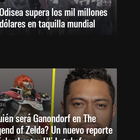
Odisea supera los mil millones
dólares en taquilla mundial
DÍA
uién será Ganondorf en The
end of Zelda? Un nuevo reporte