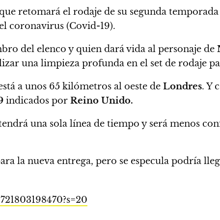
que retomará el rodaje de su segunda temporada
l coronavirus (Covid-19).
bro del elenco y quien dará vida al personaje de
N
izar una limpieza profunda en el set de rodaje par
 está a unos 65 kilómetros al oeste de
Londres
. Y
9
indicados por
Reino Unido.
endrá una sola línea de tiempo y será menos conf
ara la nueva entrega,
pero se especula podría lle
20721803198470?s=20