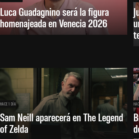
Luca Guadagnino será la figura
J
homenajeada en Venecia 2026
u
t
HACE 1 DÍA
HAC
Sam Neill aparecerá en The Legend
B
of Zelda
d