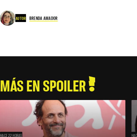
BRENDA AMADOR
AUTOR
MÁS EN SPOILER
HACE 22 HORAS
HAC