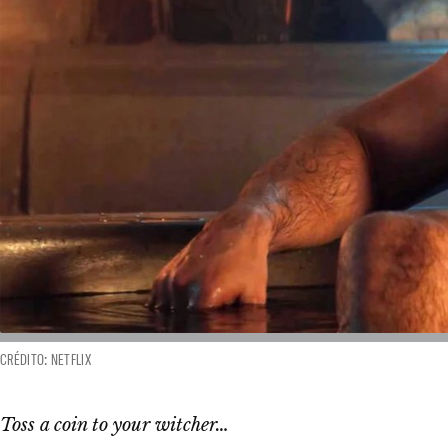
CRÉDITO: NETFLIX
Toss a coin to your witcher…