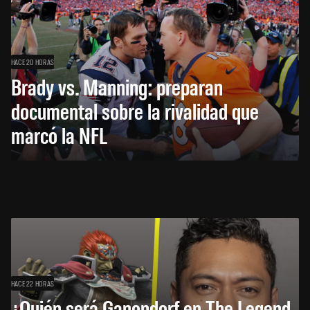
HACE 20 HORAS
Brady vs. Manning: preparan
documental sobre la rivalidad que
marcó la NFL
HACE 22 HORAS
¿Quién será Ganondorf en The Legend