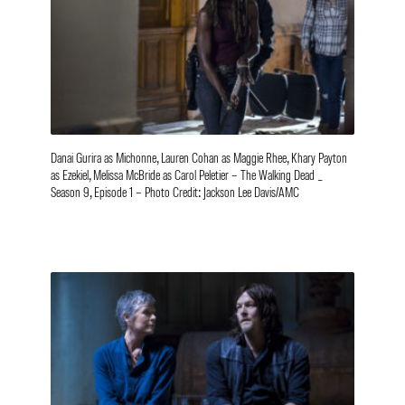
Danai Gurira as Michonne, Lauren Cohan as Maggie Rhee, Khary Payton
as Ezekiel, Melissa McBride as Carol Peletier – The Walking Dead _
Season 9, Episode 1 – Photo Credit: Jackson Lee Davis/AMC