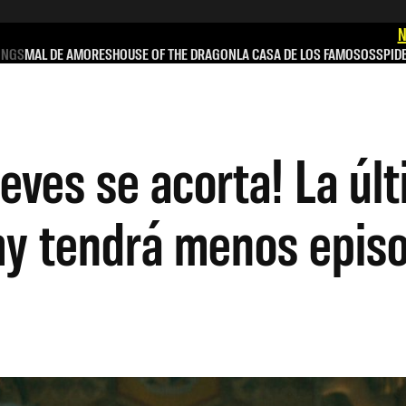
N
INGS
MAL DE AMORES
HOUSE OF THE DRAGON
LA CASA DE LOS FAMOSOS
SPID
eeves se acorta! La ú
y tendrá menos episo