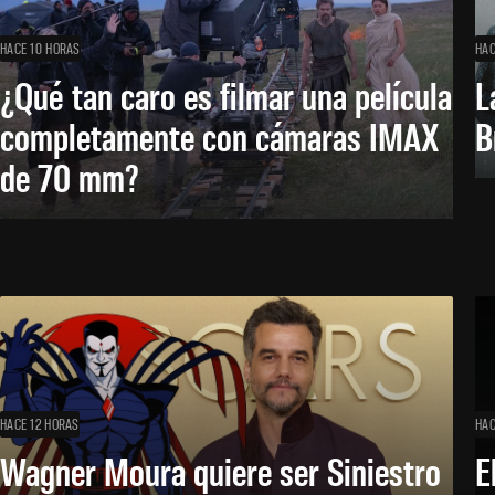
HACE 10 HORAS
HAC
¿Qué tan caro es filmar una película
L
completamente con cámaras IMAX
B
de 70 mm?
HACE 12 HORAS
HAC
Wagner Moura quiere ser Siniestro
E