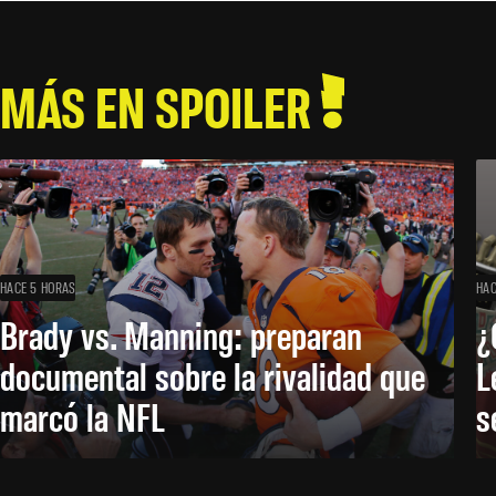
MÁS EN SPOILER
HACE 5 HORAS
HAC
Brady vs. Manning: preparan
¿
documental sobre la rivalidad que
L
marcó la NFL
s