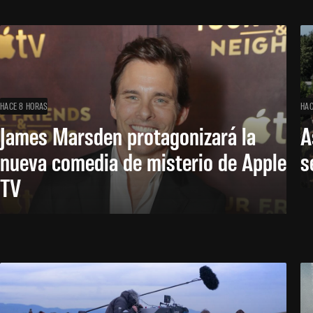
HACE 8 HORAS
HAC
James Marsden protagonizará la
A
nueva comedia de misterio de Apple
s
TV