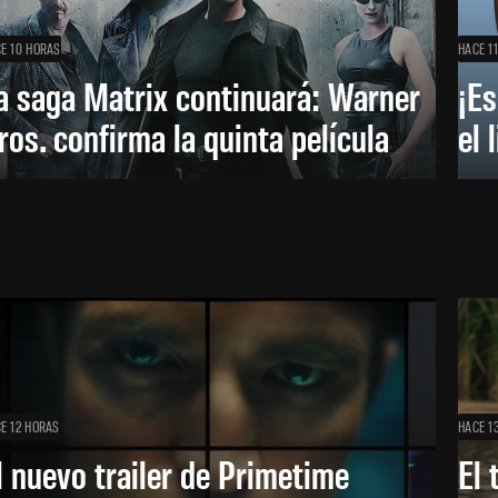
E 10 HORAS
HACE 1
a saga Matrix continuará: Warner
¡Es
ros. confirma la quinta película
el 
E 12 HORAS
HACE 1
l nuevo trailer de Primetime
El 