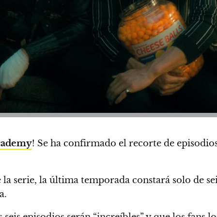
cademy
!
Se ha confirmado el recorte de episodios
la serie,
la última temporada constará solo de sei
a.
seis episodios serán “increíbles” y que los fans lo