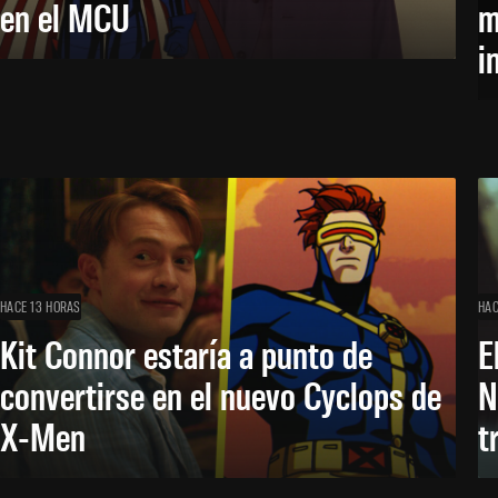
en el MCU
m
i
HACE 13 HORAS
HAC
Kit Connor estaría a punto de
E
convertirse en el nuevo Cyclops de
N
X-Men
t