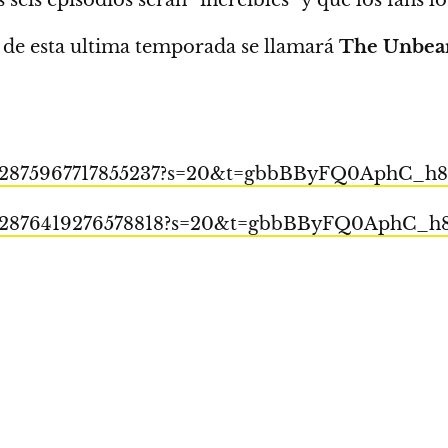
 de esta ultima temporada se llamará
The Unbear
s/1602875967717855237?s=20&t=gbbBByFQ0AphC
s/1602876419276578818?s=20&t=gbbBByFQ0AphC