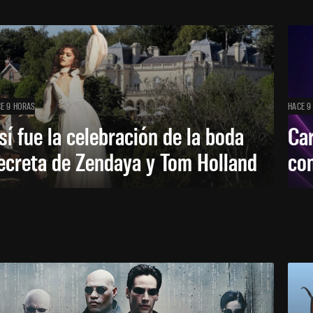
E 9 HORAS
HACE 9
sí fue la celebración de la boda
Car
ecreta de Zendaya y Tom Holland
con