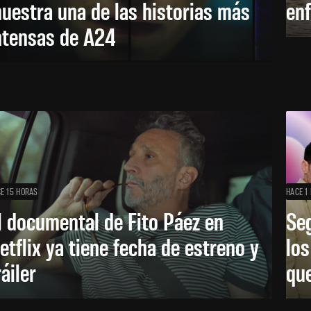
uestra una de las historias más
enf
ntensas de A24
E 15 HORAS
HACE 1 
l documental de Fito Páez en
Se
etflix ya tiene fecha de estreno y
lo
ráiler
que