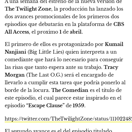
A una semana del estreno de la nueva versión de
The Twilight Zone
, la producción ha lanzado los
dos avances promocionales de los primeros dos
episodios que debutarán en la plataforma de
CBS
All Access
,
el proximo
1
de
abril.
El primero de ellos es protagonizado por
Kumail
Nanjiani
(Big Little Lies) quien interpreta a un
comediante que hará lo necesario para conseguir
las risas que tanto espera ante su trabajo.
Tracy
Morgan
(The Last O.G.) será el encargado de
llevarlo a cumplir esta tarea que podría ponerlo al
borde de la locura.
The Comedian
es el título de
este episodio, el cual parece estar inspirado en el
episodio
“Escape Clause”
de
1959.
https://twitter.com/TheTwilightZone/status/11102248
El segundo avance es el del episodio titulado