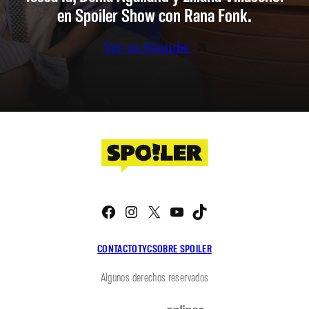
en Spoiler Show con Rana Fonk.
Ver en Youtube
Facebook
Instagram
X
YouTube
TikTok
CONTACTO
TYC
SOBRE SPOILER
Algunos derechos reservados