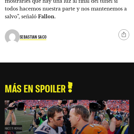
mostrarles que hay una luz al final del túnel si
todos hacemos nuestra parte y nos mantenemos a
salvo”,
señaló
Fallon.
SEBASTIAN SACO
MÁS EN SPOILER
HACE 11 HORAS