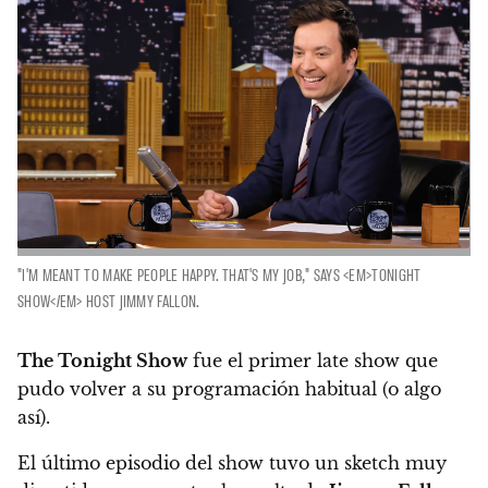
"I'M MEANT TO MAKE PEOPLE HAPPY. THAT'S MY JOB," SAYS <EM>TONIGHT
SHOW</EM> HOST JIMMY FALLON.
The Tonight Show
fue el primer late show que
pudo volver a su programación habitual (o algo
así).
El último episodio del show tuvo un sketch muy