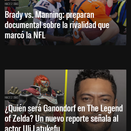
HACE 2 DÍAS
Brady vs. Manning: preparan
documental sobre la rivalidad que
marcó la NFL
HACE 2 DÍAS
¿Quién será Ganondorf en The Legend
of Zelda? Un nuevo reporte señala al
actor Uli Latukefu