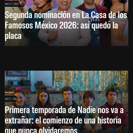
HACE 2 DÍAS
Segunda nominación en La Casa de los
Famosos México 2026: así quedó la
placa
HACE 1 DÍA
Primera temporada de Nadie nos va a
extrañar: el comienzo de una historia
que nunca olvidaremos