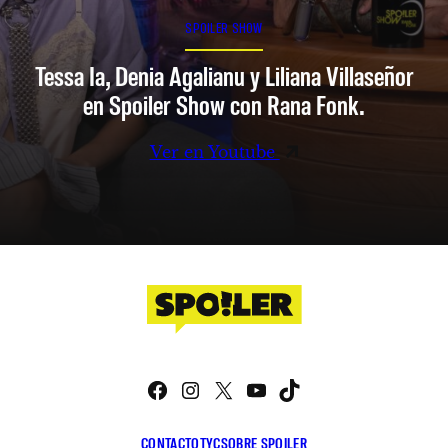
SPOILER SHOW
Tessa Ia, Denia Agalianu y Liliana Villaseñor
en Spoiler Show con Rana Fonk.
Ver en Youtube
Facebook
Instagram
X
YouTube
TikTok
CONTACTO
TYC
SOBRE SPOILER