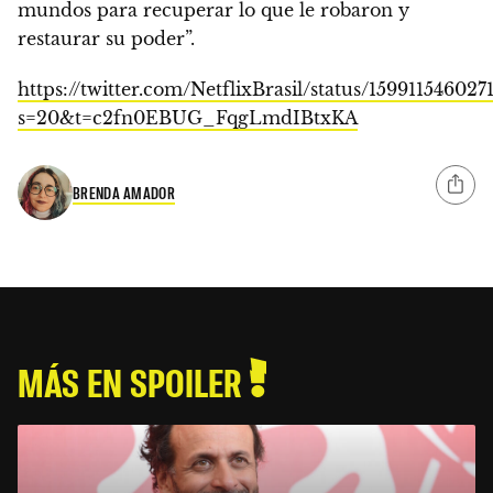
mundos para recuperar lo que le robaron y
restaurar su poder”.
https://twitter.com/NetflixBrasil/status/15991154602
s=20&t=c2fn0EBUG_FqgLmdIBtxKA
BRENDA AMADOR
MÁS EN SPOILER