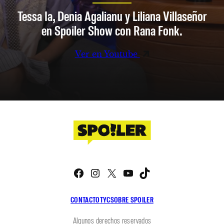
Tessa Ia, Denia Agalianu y Liliana Villaseñor
en Spoiler Show con Rana Fonk.
Ver en Youtube
Facebook
Instagram
X
YouTube
TikTok
CONTACTO
TYC
SOBRE SPOILER
Algunos derechos reservados