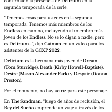
confirmado la presencia de
Delirium
en la
segunda temporada de la serie.
“Tenemos cosas para ustedes en la segunda
temporada.
Tenemos más miembros de los
Endless
en camino, incluyendo al miembro más
joven de los
Endless
. No se lo digan a nadie, pero
es
Delirium
…”
, dijo
Gaiman
en un video para los
asistentes de la
CCXP 2022.
Delirium
es la hermana más joven de
Dream
(
Tom Sturridge
),
Death
(
Kirby Howell-Baptiste
),
Desire
(
Mason Alexander Park
) y
Despair
(
Donna
Preston
).
Por el momento, no hay actriz para este personaje.
En
The Sandman
,
“luego de años de reclusión, el
Rey del Sueño
emprende un viaje a través de los