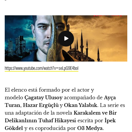
https://www.youtube.com/watch?v=seLpG9E4boI
El elenco está formado por el actor y
modelo
Çagatay Ulusoy
acompañado de
Ayça
Turan
,
Hazar Ergüçlü
y
Okan Yalabık
. La serie es
una
adaptación de la novela
Karakalem ve Bir
Delikanlının Tuhaf Hikayesi
escrita por
İpek
Gökdel
y es coproducida por
O3 Medya.