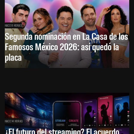
HACE 8 HORAS
Segunda nominación en La Casa de los
Famosos México 2026: así quedó la
placa
HACE 14 HORAS
¿El futuro del streaming? El acuerdo