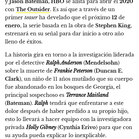
y
Jason Bateman, HBO
se alista para abrir el
2020
con
The Outsider
. Es así que a través de un
primer
teaser
ha develado que el próximo
12
de
enero
, la serie basada en la obra de
Stephen King
,
estrenará en su señal
para dar inicio a otro año
lleno de éxitos.
La historia gira en torno a la investigación liderada
por el detective
Ralph Anderson
(
Mendelsohn
)
sobre la muerte de
Frankie Peterson
(
Duncan E.
Clark
), un niño de 11 años mutilado que su cuerpo
fue abandonado en los bosques de Georgia, el
principal sospechoso es
Terrance Maitland
(
Bateman
).
Ralph
tendrá que enfrentarse a este
dolor después de haber perdido a su propio hijo,
esto lo llevará a hacer equipo con la investigadora
privada
Holly Gibney
(
Cynthia Erivo
) para que con
su ayuda pueda explicar lo inexplicable.