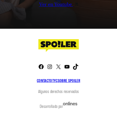
Ver en Youtube
Facebook
Instagram
X
YouTube
TikTok
CONTACTO
TYC
SOBRE SPOILER
Algunos derechos reservados
Desarrollado por