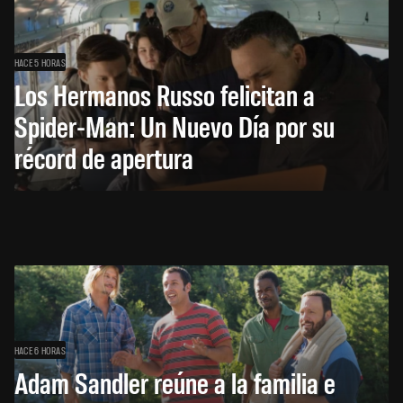
HACE 5 HORAS
Los Hermanos Russo felicitan a
Spider-Man: Un Nuevo Día por su
récord de apertura
HACE 6 HORAS
Adam Sandler reúne a la familia e